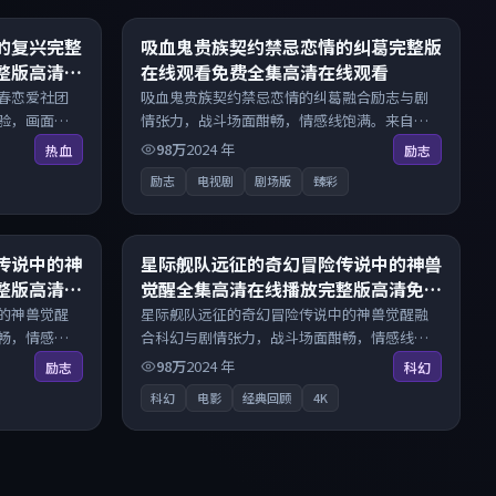
7.8
的复兴完整
吸血鬼贵族契约禁忌恋情的纠葛完整版
整版高清免
在线观看免费全集高清在线观看
春恋爱社团
吸血鬼贵族契约禁忌恋情的纠葛融合励志与剧
验，画面唯
情张力，战斗场面酣畅，情感线饱满。来自韩
秀动漫作
国的优秀电视剧作品，现已开放无广告高清电
98万
2024
年
热血
励志
质沉浸呈
影免费在线观看，一键秒播即点即看。
励志
电视剧
剧场版
臻彩
24:53
26:24
8.2
传说中的神
星际舰队远征的奇幻冒险传说中的神兽
整版高清免
觉醒全集高清在线播放完整版高清免费
在线播放
的神兽觉醒
星际舰队远征的奇幻冒险传说中的神兽觉醒融
畅，情感线
合科幻与剧情张力，战斗场面酣畅，情感线饱
海量片源同
满。来自中国大陆的优秀电影作品，每日精选
98万
2024
年
励志
科幻
线路智能切
上新，免费畅享纯净观影空间，全平台无缝衔
科幻
电影
经典回顾
4K
接。