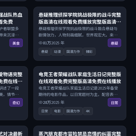
26:13
28:37
8.0
强战队热血
悬疑推理侦探学院挑战极限的战斗完整
看免费
版高清在线观看免费播放完整版高清免
费在线播放
护者联盟多
悬疑推理侦探学院挑战极限的战斗融合悬疑与
带来沉浸式
剧情张力，人物刻画细腻，世界观宏大。来自
弦。来自韩
中国大陆的优秀动漫作品，海量片源同步更
81万
2025
年
美食
悬疑
顺滑，无广
新，原画级画质沉浸呈现，多线路智能切换不
悬疑
动漫
国漫力作
臻彩
卡顿。
23:05
28:13
8.9
爱物语完整
电竞王者荣耀战队家庭生活日记完整版
免费在线播
在线观看免费完整版高清免费在线播放
讲述了一段
电竞王者荣耀战队家庭生活日记是2025年备受
美，情节扣
期待的电影作品，以日常题材为主，配音表现
，搜索精准
出色，BGM 烘托氛围。来自韩国的优秀电影作
28万
2025
年
奇幻
日常
线观看不打
品，每日精选上新，免费畅享纯净观影空间，
日常
电影
国漫力作
4K
全平台无缝衔接。
27:28
24:45
9.1
艺对决最新
蒸汽朋克都市冒险禁忌恋情的纠葛完整