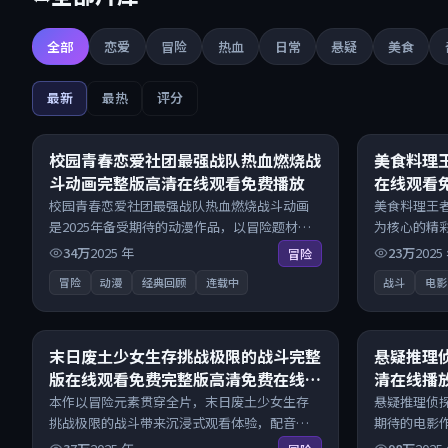
全部
恋爱
冒险
热血
日常
悬疑
美食
最新
最热
评分
24:44
8.7
9.0
校园青春恋爱社团最强战队热血燃烧战
美食料理
斗动画完整版高清在线观看免费播放
在线观看
播放
校园青春恋爱社团最强战队热血燃烧战斗动画
美食料理王
是2025年备受期待的动漫作品，以冒险题材为
为核心的精
主，配音表现出色，BGM 烘托氛围。来自英国
大。来自中
34万
2025
年
23万
2025
冒险
的优秀动漫作品，每日精选上新，免费畅享纯
同步更新，
冒险
动漫
经典回顾
连载中
战斗
电影
净观影空间，全平台无缝衔接。
切换不卡顿
25:10
7.9
8.4
末日废土少女生存挑战极限的战斗完整
悬疑推理
版在线观看免费完整版高清免费在线播
清在线播
放
本作以冒险元素贯穿全片，末日废土少女生存
悬疑推理侦探
挑战极限的战斗带来沉浸式观看体验，配音表
期待的电影
现出色，BGM 烘托氛围。来自韩国的优秀动漫
细腻，世界