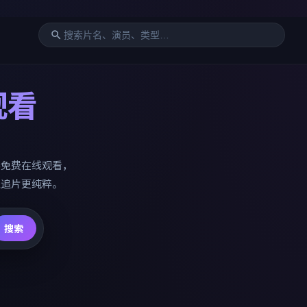
观看
影免费在线观看，
让追片更纯粹。
搜索
25:15
26:07