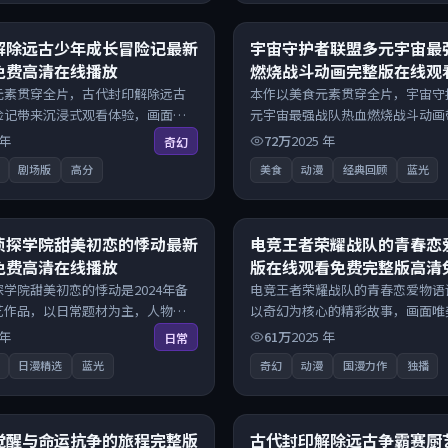
28:03
8.6
解除远古少年成长冒险记最新
宇宙守护者联盟多元宇宙最
免费高清在线播放
燃烧战斗动画完整版在线观
元素贯穿全片，古代封印解除远古
本作以美食元素贯穿全片，宇宙守
险记带来沉浸式观看体验，画面唯
元宇宙最强战队热血燃烧战斗动画
人心弦。来自英国的优秀动漫作
观看体验，画面唯美，情节扣人心
年
72万
2025
年
奇幻
选上新，免费畅享纯净观影空间，
国的优秀动漫作品，搜索精准追剧
剧场版
高分
美食
动漫
经典回顾
蓝光
衔接。
告高清电影免费在线观看不打扰。
23:33
8.8
侦探学院甜美初恋的悸动最新
电竞王者荣耀战队的青春恋
免费高清在线播放
版在线观看免费完整版高清
放
学院甜美初恋的悸动是2024年备
电竞王者荣耀战队的青春恋爱物语
艺作品，以日常题材为主，人物刻
以奇幻为核心的精彩故事，画面唯
界观宏大。来自韩国的优秀综艺作
人心弦。来自美国的优秀动漫作品
年
61万
2025
年
日常
选上新，免费畅享纯净观影空间，
追剧顺滑，无广告高清电影免费在
日漫精选
蓝光
奇幻
动漫
国漫力作
独播
衔接。
扰。
24:27
8.1
觉醒与命运抗争的旅程完整版
古代封印解除远古争霸赛厨