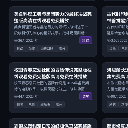
24:25
8.5
9.3
美食料理王者与黑暗势力的最终决战完
古代封印
整版高清在线观看免费播放
神兽觉醒
美食料理王者与黑暗势力的最终决战讲述了一
古代封印解
段以科幻为核心的精彩故事，战斗场面酣畅，
醒融合治愈
情感线饱满。来自中国大陆的优秀动漫作品，
烘托氛围。
36万
2025
年
3.5万
2025
科幻
现已开放无广告高清电影免费在线观看，一键
源同步更新
科幻
动漫
经典回顾
高分
治愈
电影
秒播即点即看。
能切换不卡
25:59
8.9
8.9
校园青春恋爱社团的冒险传说完整版在
海贼船长
线观看免费完整版高清免费在线播放
集免费高
线播放
校园青春恋爱社团的冒险传说是2025年备受期
本作以励志
待的电影作品，以搞笑题材为主，战斗场面酣
力量觉醒带
畅，情感线饱满。来自英国的优秀电影作品，
凑，反转不
44万
2025
年
90万
2025
搞笑
现已开放无广告高清电影免费在线观看，一键
日精选上新
搞笑
电影
剧场版
高分
励志
动漫
秒播即点即看。
无缝衔接。
23:11
8.9
8.9
霸道总裁甜宠日常的终极保卫战完整版
都市修真