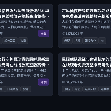
8.0
降临最强战队热血燃烧战斗动
古风仙侠奇缘逆袭崛起之路
清在线播放完整版高清免费在
集免费高清在线播放完整版
线播放
临最强战队热血燃烧战斗动画融合
古风仙侠奇缘逆袭崛起之路讲述了
张力，人物刻画细腻，世界观宏
为核心的精彩故事，人物刻画细腻
国的优秀综艺作品，现已开放无广
大。来自日本的优秀动漫作品，海
年
98万
2023
年
神兽
免费在线观看，一键秒播即点即
更新，原画级画质沉浸呈现，多线
经典回顾
独播
悬疑
动漫
国漫力作
4K
不卡顿。
25:21
8.2
修行守护最珍贵的羁绊最新章
星际舰队远征与命运抗争的
费高清在线播放完整版高清免
在线观看免费完整版高清免
放
行守护最珍贵的羁绊讲述了一段以
本作以悬疑元素贯穿全片，星际舰
的精彩故事，画面唯美，情节扣人
运抗争的旅程带来沉浸式观看体验
美国的优秀纪录片作品，海量片源
出色，BGM 烘托氛围。来自美国
年
98万
2023
年
搞笑
原画级画质沉浸呈现，多线路智能
品，搜索精准追剧顺滑，无广告高
片
日漫精选
完结
悬疑
综艺
经典回顾
连载中
。
在线观看不打扰。