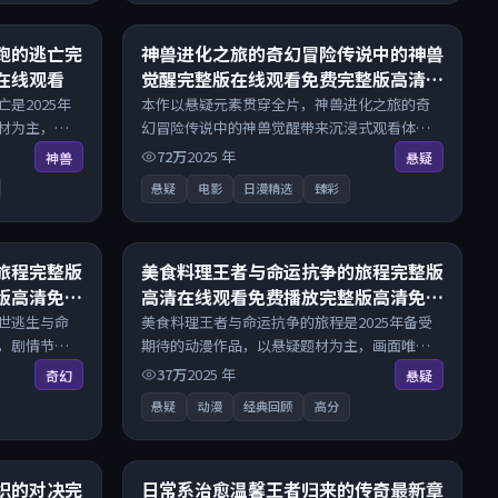
24:24
28:01
8.7
跑的逃亡完
神兽进化之旅的奇幻冒险传说中的神兽
在线观看
觉醒完整版在线观看免费完整版高清免
费在线播放
是2025年
本作以悬疑元素贯穿全片，神兽进化之旅的奇
材为主，战
幻冒险传说中的神兽觉醒带来沉浸式观看体
本的优秀电
验，人物刻画细腻，世界观宏大。来自韩国的
72万
2025
年
神兽
悬疑
广告高清电
优秀电影作品，每日精选上新，免费畅享纯净
悬疑
电影
日漫精选
臻彩
观影空间，全平台无缝衔接。
22:55
23:46
8.5
旅程完整版
美食料理王者与命运抗争的旅程完整版
版高清免费
高清在线观看免费播放完整版高清免费
在线播放
世逃生与命
美食料理王者与命运抗争的旅程是2025年备受
，剧情节奏
期待的动漫作品，以悬疑题材为主，画面唯
电影作品，
美，情节扣人心弦。来自中国香港的优秀动漫
37万
2025
年
奇幻
悬疑
观看，一键
作品，每日精选上新，免费畅享纯净观影空
悬疑
动漫
经典回顾
高分
间，全平台无缝衔接。
26:29
22:18
8.8
织的对决完
日常系治愈温馨王者归来的传奇最新章