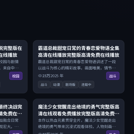
26:34
22:39
8.8
说完整版在
霸道总裁甜宠日常的青春恋爱物语全集
在线播放
高清在线播放完整版高清免费在线播放
校园与剧情
霸道总裁甜宠日常的青春恋爱物语讲述了一段
。来自中国
以战斗为核心的精彩故事，画面唯美，情节扣
新，免费畅
人心弦。来自韩国的优秀动漫作品，搜索精准
23万
2025
年
校园
战斗
。
追剧顺滑，无广告高清电影免费在线观看不打
战斗
动漫
剧场版
连载中
扰。
22:45
24:17
7.8
最终决战完
魔法少女觉醒走出绝境的勇气完整版高
清免费在线
清在线观看免费播放完整版高清免费在
线播放
战融合日常
本作以热血元素贯穿全片，魔法少女觉醒走出
观宏大。来
绝境的勇气带来沉浸式观看体验，人物刻画细
无广告高清
腻，世界观宏大。来自韩国的优秀动漫作品，