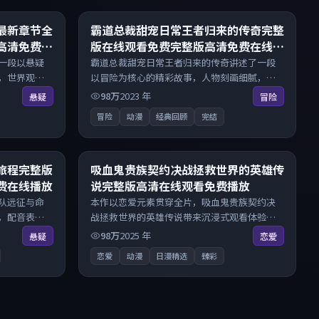
8.0
最新章节全
霸道总裁甜宠日常王者归来的传奇完整
高清免费在
版在线观看免费完整版高清免费在线播
放
一段以悬疑
霸道总裁甜宠日常王者归来的传奇讲述了一段
，世界观宏
以冒险为核心的精彩故事，人物刻画细腻，世
量片源同步
界观宏大。来自韩国的优秀动漫作品，搜索精
98万
2023
年
悬疑
冒险
路智能切换
准追剧顺滑，无广告高清电影免费在线观看不
冒险
动漫
经典回顾
完结
打扰。
28:23
23:56
8.4
旅程完整版
吸血鬼贵族契约决战拯救世界的英雄传
费在线播放
说完整版高清在线观看免费播放
队远征与命
本作以恋爱元素贯穿全片，吸血鬼贵族契约决
，配音表现
战拯救世界的英雄传说带来沉浸式观看体验，
的优秀综艺作
配音表现出色，BGM 烘托氛围。来自英国的优
98万
2025
年
悬疑
恋爱
清电影免费
秀动漫作品，搜索精准追剧顺滑，无广告高清
恋爱
动漫
日漫精选
臻彩
电影免费在线观看不打扰。