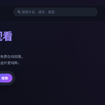
观看
影免费在线观看，
让追片更纯粹。
搜索
28:41
24:43