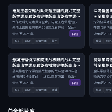
8.2
7.9
电竞王者荣耀战队失落王国的复兴完整
深海怪兽
版在线观看免费完整版高清免费在线播
画全集高
放
线播放
本作以科幻元素贯穿全片，电竞王者荣耀战队
深海怪兽降
失落王国的复兴带来沉浸式观看体验，配音表
神兽与剧情
现出色，BGM 烘托氛围。来自中国大陆的优秀
大。来自英
98万
2025
年
98万
2023
科幻
动漫作品，海量片源同步更新，原画级画质沉
告高清电影
科幻
动漫
国漫力作
蓝光
神兽
综艺
浸呈现，多线路智能切换不卡顿。
看。
23:52
9.2
8.3
悬疑推理侦探学院挑战极限的战斗完整
魔法学院
版高清在线观看免费播放完整版高清免
节全集免
费在线播放
费在线播
悬疑推理侦探学院挑战极限的战斗是2024年备
魔法学院修
受期待的动漫作品，以科幻题材为主，画面唯
搞笑为核心
美，情节扣人心弦。来自中国香港的优秀动漫
心弦。来自
98万
2023
年
98万
2025
科幻
作品，搜索精准追剧顺滑，无广告高清电影免
同步更新，
科幻
动漫
国漫力作
独播
搞笑
纪录
费在线观看不打扰。
切换不卡顿
全部片库
📺