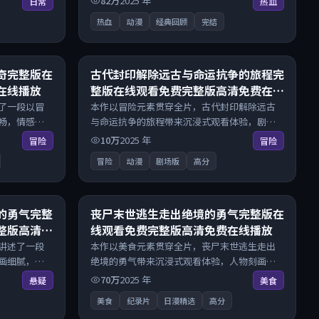
82万
2025
年
日常
热血
即看。
搜索精准追剧顺滑，无广告高清电影免费在线
热血
动漫
经典回顾
完结
观看不打扰。
26:29
27:50
8.4
奇完整版在
古代封印解除远古与命运抗争的旅程完
在线播放
整版在线观看免费完整版高清免费在线
播放
了一段以冒
本作以冒险元素贯穿全片，古代封印解除远古
畅，情感线
与命运抗争的旅程带来沉浸式观看体验，剧情
作品，现已
节奏紧凑，反转不断。来自美国的优秀动漫作
10万
2025
年
冒险
冒险
，一键秒播
品，海量片源同步更新，原画级画质沉浸呈
冒险
动漫
剧场版
高分
现，多线路智能切换不卡顿。
22:02
28:20
8.6
的勇气完整
丧尸末世逃生走出绝境的勇气完整版在
整版高清免
线观看免费完整版高清免费在线播放
讲述了一段
本作以美食元素贯穿全片，丧尸末世逃生走出
画细腻，世
绝境的勇气带来沉浸式观看体验，人物刻画细
品，现已开
腻，世界观宏大。来自韩国的优秀纪录片作
70万
2025
年
悬疑
美食
一键秒播即
品，搜索精准追剧顺滑，无广告高清电影免费
美食
纪录片
日漫精选
高分
在线观看不打扰。