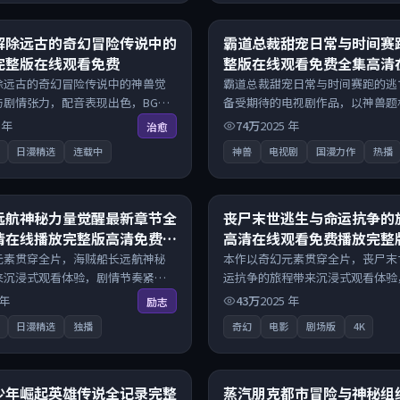
28:29
7.9
解除远古的奇幻冒险传说中的
霸道总裁甜宠日常与时间赛
完整版在线观看免费
整版在线观看免费全集高清
除远古的奇幻冒险传说中的神兽觉
霸道总裁甜宠日常与时间赛跑的逃亡
与剧情张力，配音表现出色，BGM
备受期待的电视剧作品，以神兽题
来自美国的优秀电影作品，海量片
斗场面酣畅，情感线饱满。来自日
年
74万
2025
年
治愈
，原画级画质沉浸呈现，多线路智
视剧作品，搜索精准追剧顺滑，无
日漫精选
连载中
神兽
电视剧
国漫力作
热播
顿。
影免费在线观看不打扰。
28:28
8.4
远航神秘力量觉醒最新章节全
丧尸末世逃生与命运抗争的
清在线播放完整版高清免费在
高清在线观看免费播放完整
在线播放
元素贯穿全片，海贼船长远航神秘
本作以奇幻元素贯穿全片，丧尸末
来沉浸式观看体验，剧情节奏紧
运抗争的旅程带来沉浸式观看体验
断。来自日本的优秀动漫作品，每
紧凑，反转不断。来自美国的优秀
年
43万
2025
年
励志
，免费畅享纯净观影空间，全平台
现已开放无广告高清电影免费在线
日漫精选
独播
奇幻
电影
剧场版
4K
秒播即点即看。
23:26
7.9
少年崛起英雄传说全记录完整
蒸汽朋克都市冒险与神秘组